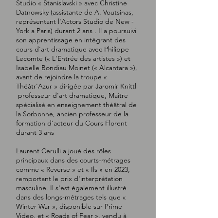
Studio « Stanislavski » avec Christine
Datnowsky (assistante de A. Voutsinas,
représentant l'Actors Studio de New -
York a Paris) durant 2 ans . Il a poursuivi
son apprentissage en intégrant des
cours d'art dramatique avec Philippe
Lecomte (« L'Entrée des artistes ») et
Isabelle Bondiau Moinet (« Alcantara »),
avant de rejoindre la troupe «
Théâtr'Azur » dirigée par Jaromir Knittl
professeur d'art dramatique, Maître
spécialisé en enseignement théâtral de
la Sorbonne, ancien professeur de la
formation d'acteur du Cours Florent
durant 3 ans
Laurent Cerulli a joué des rôles
principaux dans des courts-métrages
comme « Reverse » et « Ils » en 2023,
remportant le prix d'interprétation
masculine. Il s'est également illustré
dans des longs-métrages tels que «
Winter War », disponible sur Prime
Video, et « Roads of Fear », vendu à