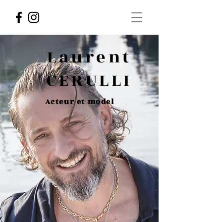
Laurent
CERULLI
Acteur et model